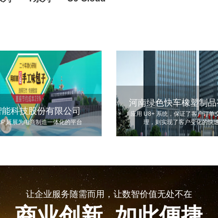
河南绿色快车橡塑制品
智能科技股份有限公司
应用 U8+ 系统，保证了客户订
RP 延展为电商制造一体化的平台
理，则实现了客户变化的快
让企业服务随需而用，让数智价值无处不在
商业创新 如此便捷